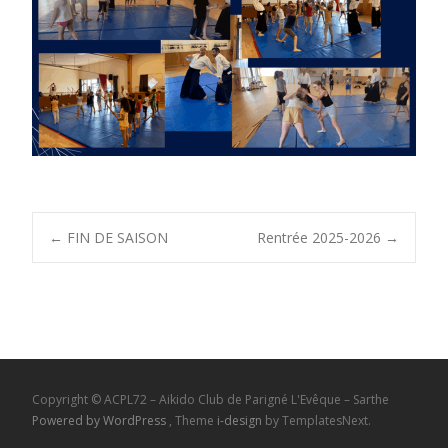
←
FIN DE SAISON
Rentrée 2025-2026
→
Copyright © ACPL72 – Aikido Club de Parigné L'Evêque – Sarthe
Powered by WordPress
, Theme
i-design
by TemplatesNext.