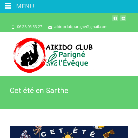
MENU
06 28 05 33 27
aikidoclubparigne@gmail.com
Cet été en Sarthe