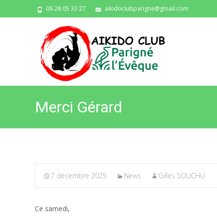
06 28 05 33 27
aikidoclubparigne@gmail.com
Merci Gérard
7 décembre 2025
News
Gilles SOUCHU
Ce samedi,