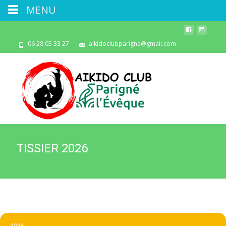
MENU
06 28 05 33 27
aikidoclubparigne@gmail.com
TISSIER 2026
2026